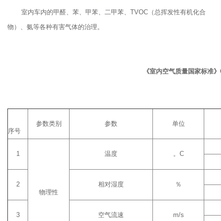
室内车内的甲醛、苯、甲苯、二甲苯、TVOC（总挥发性有机化合
物）、氨等各种有害气体的治理。
《室内空气质量国家标准》GB/T
参数类别
参数
单位
序号
1
温度
。C
2
相对湿度
％
物理性
3
空气流速
m/s