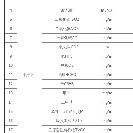
4
新风量
m /h.人
5
二氧化硫 SO2
mg/m
6
二氧化氮NO2
mg/m
7
一氧化碳CO
mg/m
8
二氧化碳CO2
％
9
氨NH3
mg/m
10
臭氧O3
mg/m
11
化学性
甲醛HCHO
mg/m
12
苯C6H6
mg/m
13
甲苯
mg/m
14
二甲苯
mg/m
15
苯并〔α〕芘B(α)P
mg/m
16
可吸入颗粒PM10
mg/m
17
总挥发性有机物TVOC
mg/m