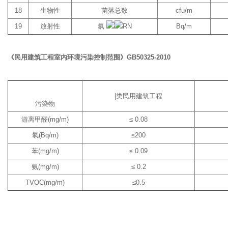
18
生物性
菌落总数
cfu/m
19
放射性
氡
RN
Bq/m
《民用建筑工程室内环境污染控制范围》GB50325-2010
|类民用建筑工程
污染物
游离甲醛(mg/m)
≤ 0.08
氡(Bq/m)
≤200
苯(mg/m)
≤ 0.09
氨(mg/m)
≤ 0.2
TVOC(mg/m)
≤0.5